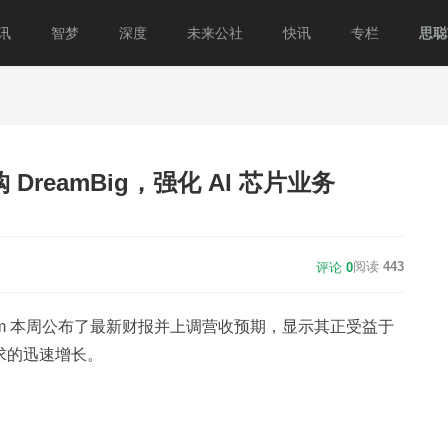
讯
智梦
深度
未来公社
快讯
专栏
思聪T
购 DreamBig，强化 AI 芯片业务
阅读
443
评论
0
头 Arm 本周公布了最新财报并上调营收预期，显示其正受益于
求的迅速增长。