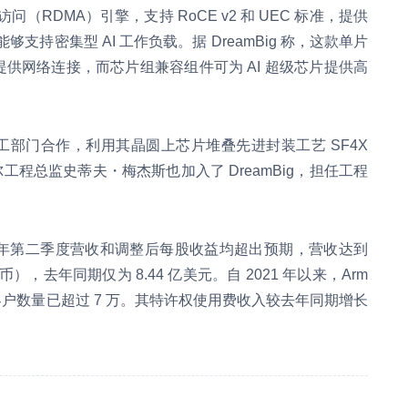
（RDMA）引擎，支持 RoCE v2 和 UEC 标准，提供
吐量，能够支持密集型 AI 工作负载。据 DreamBig 称，这款单片
）提供网络连接，而芯片组兼容组件可为 AI 超级芯片提供高
的代工部门合作，利用其晶圆上芯片堆叠先进封装工艺 SF4X
尔工程总监史蒂夫・梅杰斯也加入了 DreamBig，担任工程
6 财年第二季度营收和调整后每股收益均超出预期，营收达到
民币），去年同期仅为 8.44 亿美元。自 2021 年以来，Arm
客户数量已超过 7 万。其特许权使用费收入较去年同期增长