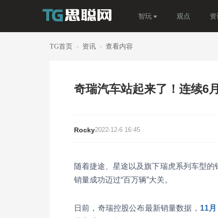
智玩
观点
资
TG首页
›
资讯
›
查看内容
奇瑞汽车站起来了！连续6月
Rocky
2022-12-6 16:45
随着捷途、星途以及旗下瑞虎系列车型的销
销量成功迈过“百万辆”大关。
日前，奇瑞控股公布最新销量数据，
11