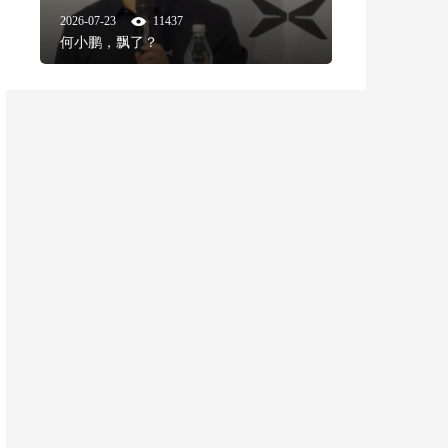
2026-07-23
11437
何小鹏，飘了？