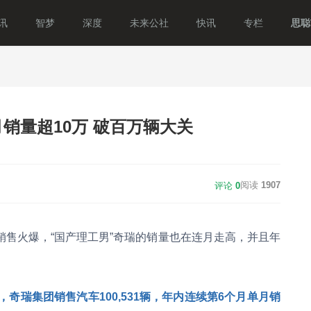
讯
智梦
深度
未来公社
快讯
专栏
思聪T
销量超10万 破百万辆大关
阅读
1907
评论
0
售火爆，“国产理工男”奇瑞的销量也在连月走高，并且年
月，奇瑞集团销售汽车100,531辆，年内连续第6个月单月销